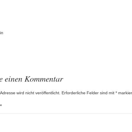
gsnavigation
in
be einen Kommentar
Adresse wird nicht veröffentlicht.
Erforderliche Felder sind mit
*
markier
*