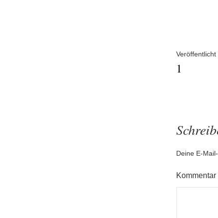
Größe
Beitra
Veröffentlicht 
1
Schrei
Deine E-Mail-
Kommentar