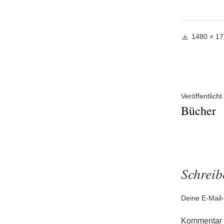
Volle
1480 × 1
Größe
Beitra
Veröffentlicht 
Bücher
Schrei
Deine E-Mail-
Kommentar