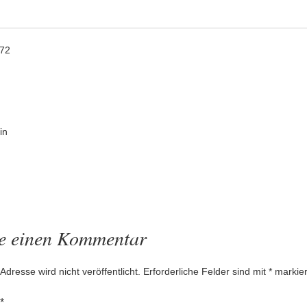
772
gsnavigation
in
be einen Kommentar
Adresse wird nicht veröffentlicht.
Erforderliche Felder sind mit
*
markier
*