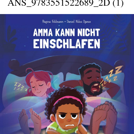
ANS_9783551522689_2D (1)